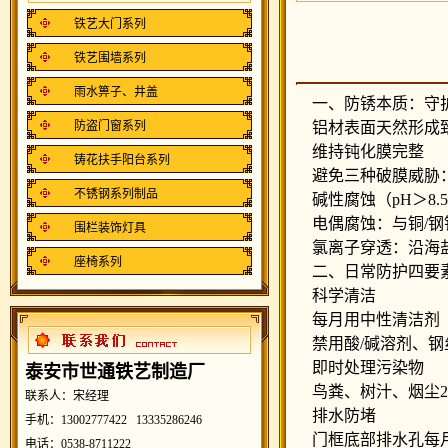
铁艺大门系列
铁艺围墙系列
雨水箅子、井盖
一、防锈本质：守
防盗门窗系列
铝材表面天然形成致
维持钝化膜完整
铸花扶手阳台系列
避免三种破膜威胁
不锈钢系列制品
碱性腐蚀（pH＞8.
电偶腐蚀：与铜/钢
围栏装饰灯具
氯离子穿透：沿海盐
座椅系列
二、日常防护四要
科学清洁
每月用中性清洁剂（p
禁用酸/碱溶剂、钢
即时处理污染物
泰安市世通铁艺制造厂
鸟粪、树汁、烟尘2
联系人：宋经理
排水防堵
手机：13002777422 13335286246
门框底部排水孔每月
电话：0538-8711222