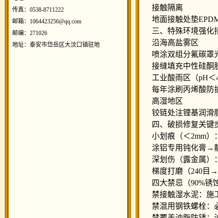
接触隔离
传真：0538-8711222
地面接触处垫EPD
邮箱：1064423256@qq.com
三、特殊环境强化
邮编：271026
沿海高盐雾区
地址：泰安市岱岳区大汶口镇驻地
喷涂双组分氟碳罩光漆
接缝填充中性硅酮胶
工业酸雨区（pH＜4
每年涂刷丙烯酸防护剂
高湿地区
铰链处注锂基润滑
四、破损修复关键
小划痕（＜2mm）
涂铝专用钝化膏→静
深划伤（露金属）
梯度打磨（240目→8
四大禁忌（90%锈
禁接触湿水泥：施工
禁混用钢铁螺栓：必须
禁覆盖油脂防锈：油