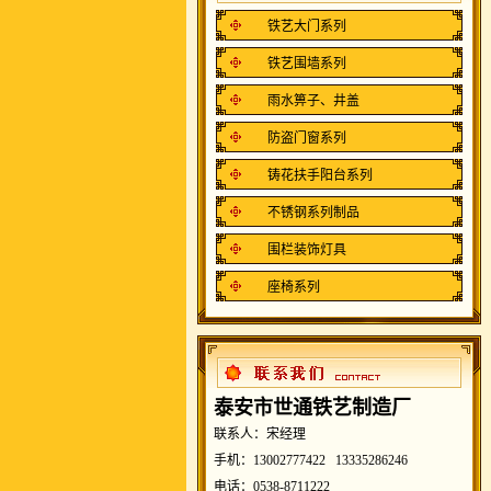
铁艺大门系列
铁艺围墙系列
雨水箅子、井盖
防盗门窗系列
铸花扶手阳台系列
不锈钢系列制品
围栏装饰灯具
座椅系列
泰安市世通铁艺制造厂
联系人：宋经理
手机：13002777422 13335286246
电话：0538-8711222