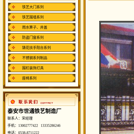
铁艺大门系列
铁艺围墙系列
雨水箅子、井盖
防盗门窗系列
铸花扶手阳台系列
不锈钢系列制品
围栏装饰灯具
座椅系列
泰安市世通铁艺制造厂
联系人：宋经理
手机：13002777422 13335286246
电话：0538-8711222